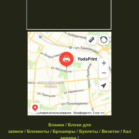
Бланки
/
Блоки для
записи
/
Блокноты
/
Брошюры
/
Буклеты
/
Визитк
и /
Кал
ендари
/