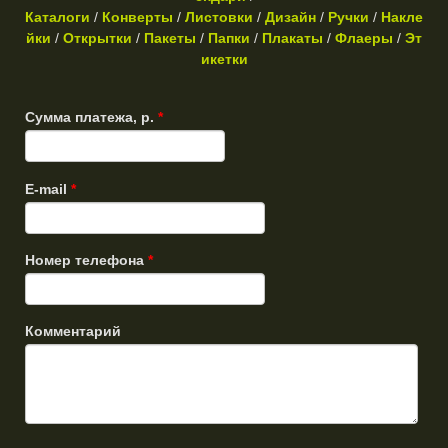
Каталоги
/
Конверты
/
Листовки
/
Д
изайн
/
Ручки
/
Накле
йки
/
Открытки
/
Пакеты
/
Папки
/
Плакаты
/
Флаеры
/
Эт
икетки
Сумма платежа, р.
*
E-mail
*
Номер телефона
*
Комментарий